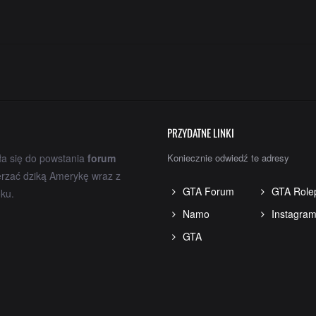
PRZYDATNE LINKI
ła się do powstania
forum
Koniecznie odwiedź te adresy
erzać dziką Amerykę wraz z
GTA Forum
GTA Role
ku.
Namo
Instagra
GTA