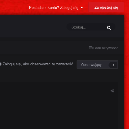
Zarejestruj się
Posiadasz konto? Zaloguj się
Cała aktywność
Zaloguj się, aby obserwować tę zawartość
Obserwujący
1