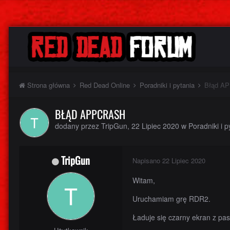
Strona główna
Red Dead Online
Poradniki i pytania
Błąd A
BŁĄD APPCRASH
dodany przez
TripGun
,
22 Lipiec 2020
w
Poradniki i p
TripGun
Napisano
22 Lipiec 2020
Witam,
Uruchamiam grę RDR2.
Ładuje się czarny ekran z pa