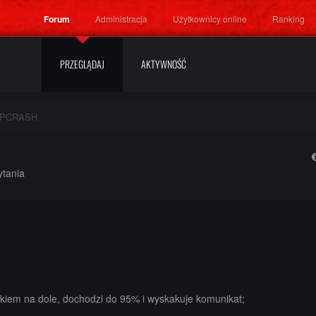
Forum
Administracja
Użytkownicy online
Ranking
PRZEGLĄDAJ
AKTYWNOŚĆ
PPCRASH
ytania
skiem na dole, dochodzi do 95% i wyskakuje komunikat;