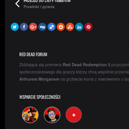
PRZEJDŹ DO LISTY TEMATÓW
Poradniki i pytania
RED DEAD FORUM
Zbliżająca się premiera
Red Dead Redemption 2
przyczyni
społecznościowego dla graczy którzy chcą wspólnie przemi
Arthurem Morganem
na grzbiecie konia z rewolwerem u bo
WSPARCIE SPOŁECZNOŚCI