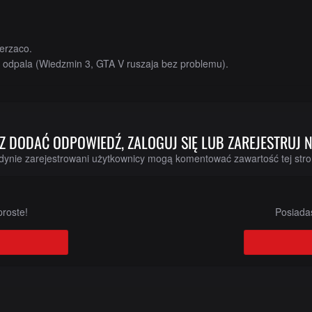
erzaco.
nie odpala (Wiedzmin 3, GTA V ruszaja bez problemu).
SZ DODAĆ ODPOWIEDŹ, ZALOGUJ SIĘ LUB ZAREJESTRUJ
dynie zarejestrowani użytkownicy mogą komentować zawartość tej stro
o
roste!
Posiadas