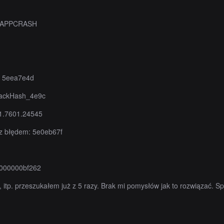
: APPCRASH
: 5eea7e4d
ackHash_4e9c
1.7601.24545
z błędem: 5e0eb67f
0000000bf262
 itp. przeszukałem już z 5 razy. Brak mi pomysłów jak to rozwiązać. Sp