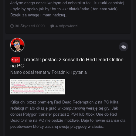
Jedyne czego oczekiwałbym od ochotnika to: - kulturki osobistej
- było by spoko jak był by to -/+18latek/latka ( ten sam wiek)
Dzięki za uwagę i mam nadziej...
30 Styczeń 2020
4 odpowiedzi
Transfer postaci z konsoli do Red Dead Online
pc
na PC
Namo dodał temat w
Poradniki i pytania
Kilka dni przez premierą Red Dead Redemption 2 na PC kilka
redakcji miało okazję grać w komputerową wersję tej gry. Jak
donosi Polygon transfer postaci z PS4 lub Xbox One do Red
Dead Online na PC nie będzie możliwe. Daje to równe szanse dla
pecetowców którzy zaczną swoją przygodę w siecio...